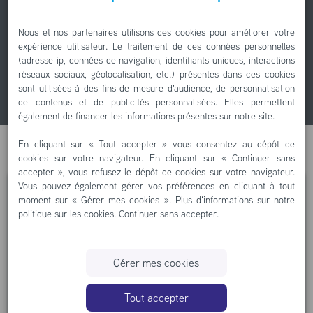
Nous avons rénové des centaines de pompes à eau.
Nous et nos partenaires utilisons des cookies pour améliorer votre
Nous les avons photographié et trié par marque.
expérience utilisateur. Le traitement de ces données personnelles
(adresse ip, données de navigation, identifiants uniques, interactions
réseaux sociaux, géolocalisation, etc.) présentes dans ces cookies
Parcours les marques
sont utilisées à des fins de mesure d'audience, de personnalisation
de contenus et de publicités personnalisées. Elles permettent
également de financer les informations présentes sur notre site.
En cliquant sur « Tout accepter » vous consentez au dépôt de
cookies sur votre navigateur. En cliquant sur « Continuer sans
accepter », vous refusez le dépôt de cookies sur votre navigateur.
Vous pouvez également gérer vos préférences en cliquant à tout
Vous souhaitez faire réparer votre pompe à
moment sur « Gérer mes cookies ». Plus d'informations sur notre
politique sur les cookies.
Continuer sans accepter
.
eau
?
Gérer mes cookies
Tout accepter