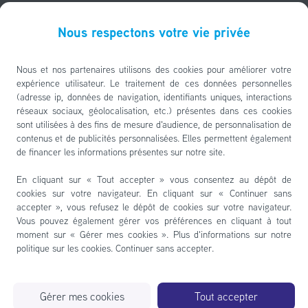
Nous avons rénové des centaines de pompes à eau.
Nous les avons photographié et trié par marque.
Nous respectons votre vie privée
Parcours les marques
Nous et nos partenaires utilisons des cookies pour améliorer votre
expérience utilisateur. Le traitement de ces données personnelles
(adresse ip, données de navigation, identifiants uniques, interactions
réseaux sociaux, géolocalisation, etc.) présentes dans ces cookies
sont utilisées à des fins de mesure d'audience, de personnalisation de
contenus et de publicités personnalisées. Elles permettent également
de financer les informations présentes sur notre site.
En cliquant sur « Tout accepter » vous consentez au dépôt de
cookies sur votre navigateur. En cliquant sur « Continuer sans
accepter », vous refusez le dépôt de cookies sur votre navigateur.
Vous pouvez également gérer vos préférences en cliquant à tout
 faire réparer votre pompe à eau
CHRYSLE
moment sur « Gérer mes cookies ». Plus d'informations sur notre
politique sur les cookies.
Continuer sans accepter
.
Gérer mes cookies
Tout accepter