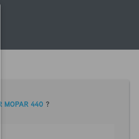
R MOPAR 440
?